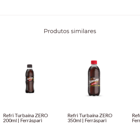
Produtos similares
Refri Turbaína ZERO
Refri Turbaína ZERO
Ref
200ml | Ferráspari
350ml | Ferráspari
Fer