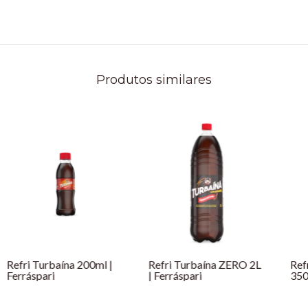
Produtos similares
Refri Turbaína 200ml |
Refri Turbaína ZERO 2L
Ref
Ferráspari
| Ferráspari
350