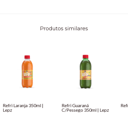
Produtos similares
Refri Laranja 350ml |
Refri Guaraná
Ref
Lepz
C/Pessego 350ml | Lepz