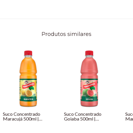
Produtos similares
Suco Concentrado
Suco Concentrado
Suc
Maracujá 500ml |
Goiaba 500ml |
Man
Ferráspari
Ferráspari
Fer